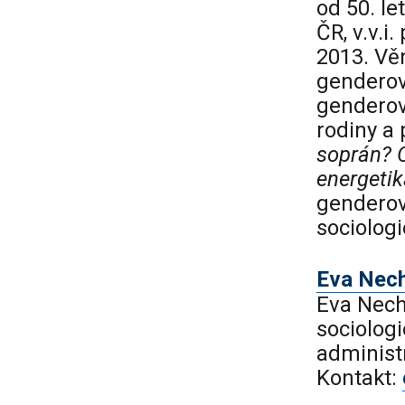
od 50. l
ČR, v.v.i
2013. Vě
genderov
genderov
rodiny a
soprán? O
energeti
genderov
sociologi
Eva Nec
Eva Nech
sociologi
administ
Kontakt: