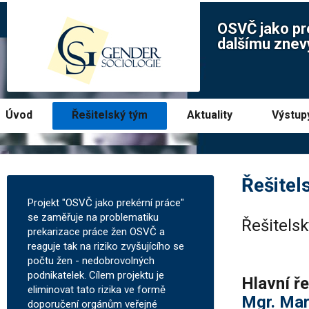
OSVČ jako pr
dalšímu znev
Úvod
Řešitelský tým
Aktuality
Výstup
Řešitel
Projekt "OSVČ jako prekérní práce"
se zaměřuje na problematiku
Řešitels
prekarizace práce žen OSVČ a
reaguje tak na riziko zvyšujícího se
počtu žen - nedobrovolných
podnikatelek. Cílem projektu je
Hlavní ře
eliminovat tato rizika ve formě
Mgr. Mar
doporučení orgánům veřejné