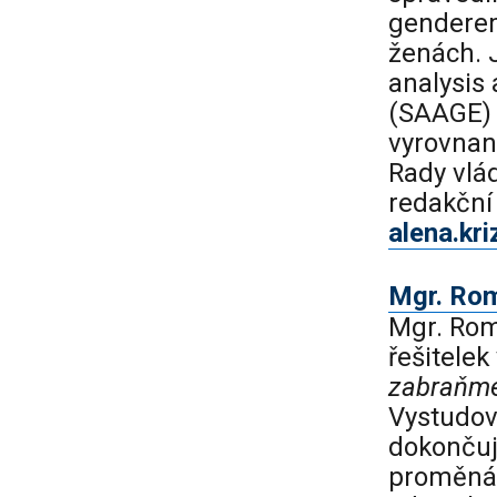
genderem
ženách. J
analysis 
(SAAGE) 
vyrovnané
Rady vlád
redakční
alena.kr
Mgr. Rom
Mgr. Rom
řešitelek
zabraňme
Vystudov
dokončuj
proměnám