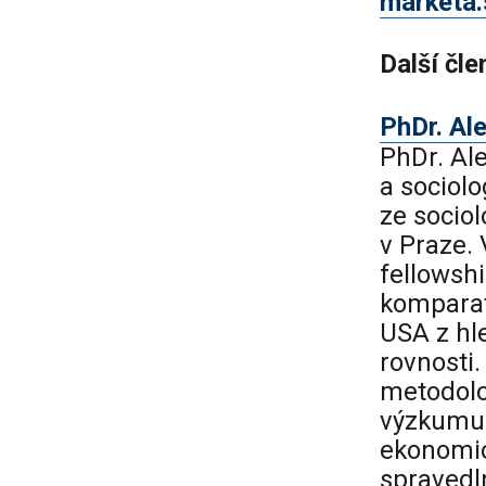
marketa
Další čle
PhDr. Al
PhDr. Al
a sociolo
ze sociol
v Praze. 
fellowshi
komparat
USA z hl
rovnosti.
metodolog
výzkumu 
ekonomic
spravedl