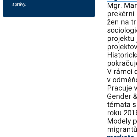
Mgr. Mar
správy.
prekérní
žen na tr
sociologi
projektu 
projektov
Historic
pokračuj
V rámci 
v odměňo
Pracuje v
Gender &
témata s
roku 201
Modely p
migrantů